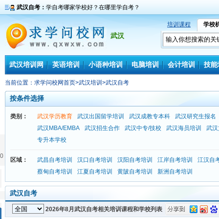
武汉自考：
学自考哪家学校好？在哪里学自考？
培训课程
学校
武汉
武汉培训网
英语培训
小语种培训
电脑培训
会计培训
技能
当前位置：
求学问校网首页
>
武汉培训
>
武汉自考
按条件选择
类别：
武汉学历教育
武汉出国留学培训
武汉成教专本科
武汉研究生报名
武汉MBA/EMBA
武汉招生合作
武汉中专/技校
武汉海员培训
武汉
专升本学校
0
区域：
武昌自考培训
汉口自考培训
汉阳自考培训
江岸自考培训
江汉自
蔡甸自考培训
江夏自考培训
黄陂自考培训
新洲自考培训
武汉自考
2026年8月武汉自考相关培训课程和学校列表