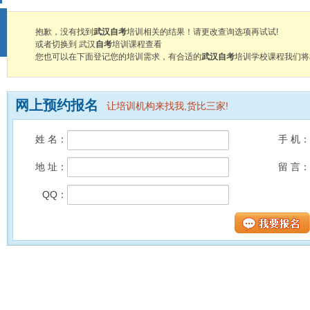
抱歉，没有找到
武汉自考
培训相关的结果！请更改查询选项再试试!
或者切换到 武汉
自考
培训课程查看
您也可以在下面登记您的培训需求，有合适的
武汉自考
培训学校课程我们将
网上预约报名
让培训机构来找我,货比三家!
姓 名：
手 机：
地 址：
留 言：
QQ：