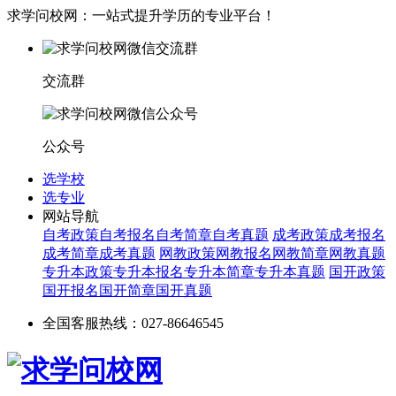
求学问校网：一站式提升学历的专业平台！
交流群
公众号
选学校
选专业
网站导航
自考政策
自考报名
自考简章
自考真题
成考政策
成考报名
成考简章
成考真题
网教政策
网教报名
网教简章
网教真题
专升本政策
专升本报名
专升本简章
专升本真题
国开政策
国开报名
国开简章
国开真题
全国客服热线：027-86646545