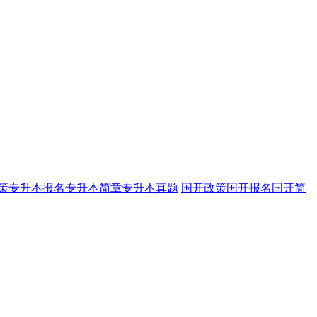
策
专升本报名
专升本简章
专升本真题
国开政策
国开报名
国开简