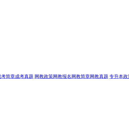
成考简章
成考真题
网教政策
网教报名
网教简章
网教真题
专升本政