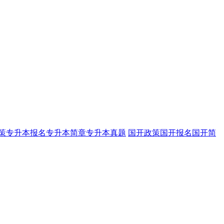
策
专升本报名
专升本简章
专升本真题
国开政策
国开报名
国开简