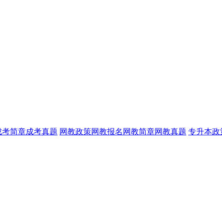
成考简章
成考真题
网教政策
网教报名
网教简章
网教真题
专升本政