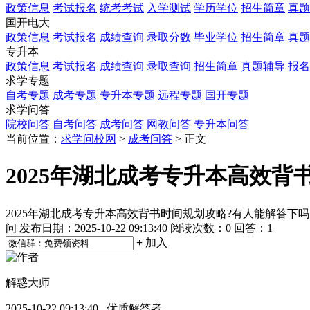
政策信息
考试报名
统考考试
入学测试
学历学位
招生简章
真题
国开电大
政策信息
考试报名
成绩查询
录取分数
毕业学位
招生简章
真题
专升本
政策信息
考试报名
成绩查询
录取查询
招生简章
真题辅导
报名
求学专题
自考专题
成考专题
专升本专题
远程专题
国开专题
求学问答
院校问答
自考问答
成考问答
网教问答
专升本问答
当前位置：
求学问校网
>
成考问答
> 正文
2025年湖北成考专升本高效背
2025年湖北成考专升本高效背书时间规划攻略?有人能解答下
问
发布日期：2025-10-22 09:13:40
阅读次数：
0
回答：1
+
加入
解惑大师
2025-10-22 09:13:40 优质解答者