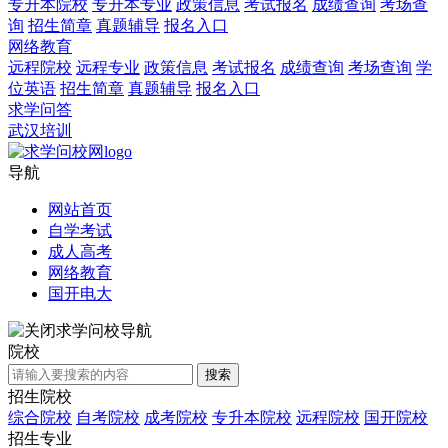
专升本院校
专升本专业
政策信息
考试报名
成绩查询
考场查
询
招生简章
真题辅导
报名入口
网络教育
远程院校
远程专业
政策信息
考试报名
成绩查询
考场查询
学
位英语
招生简章
真题辅导
报名入口
求学问答
武汉培训
导航
网站首页
自学考试
成人高考
网络教育
国开电大
求学问校导航
院校
搜索
招生院校
综合院校
自考院校
成考院校
专升本院校
远程院校
国开院校
招生专业