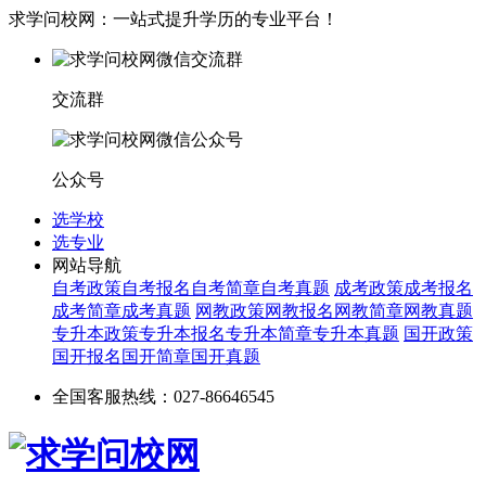
求学问校网：一站式提升学历的专业平台！
交流群
公众号
选学校
选专业
网站导航
自考政策
自考报名
自考简章
自考真题
成考政策
成考报名
成考简章
成考真题
网教政策
网教报名
网教简章
网教真题
专升本政策
专升本报名
专升本简章
专升本真题
国开政策
国开报名
国开简章
国开真题
全国客服热线：027-86646545