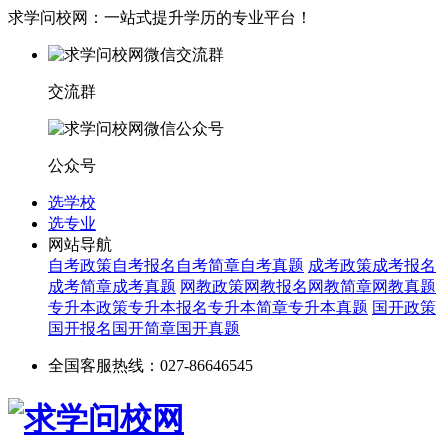
求学问校网：一站式提升学历的专业平台！
交流群
公众号
选学校
选专业
网站导航
自考政策
自考报名
自考简章
自考真题
成考政策
成考报名
成考简章
成考真题
网教政策
网教报名
网教简章
网教真题
专升本政策
专升本报名
专升本简章
专升本真题
国开政策
国开报名
国开简章
国开真题
全国客服热线：027-86646545