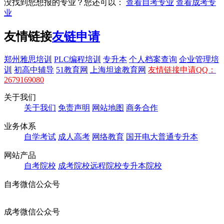
没找到您想报的专业？您还可以：
查看自考专业
查看成考专
业
友情链接
友链申请
郑州雅思培训
PLC编程培训
专升本
个人档案查询
企业管理培
训
初高中辅导
51教育网
上海坦途教育网
友情链接申请QQ：
2679169080
关于我们
关于我们
免责声明
网站地图
商务合作
业务体系
自学考试
成人高考
网络教育
国开电大
普通专升本
网站产品
自考院校
成考院校
远程院校
专升本院校
自考微信公众号
成考微信公众号