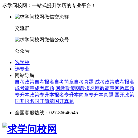
求学问校网：一站式提升学历的专业平台！
交流群
公众号
选学校
选专业
网站导航
自考政策
自考报名
自考简章
自考真题
成考政策
成考报名
成考简章
成考真题
网教政策
网教报名
网教简章
网教真题
专升本政策
专升本报名
专升本简章
专升本真题
国开政策
国开报名
国开简章
国开真题
全国客服热线：027-86646545