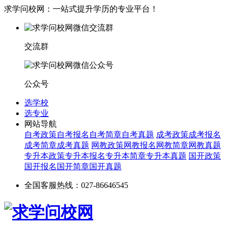
求学问校网：一站式提升学历的专业平台！
交流群
公众号
选学校
选专业
网站导航
自考政策
自考报名
自考简章
自考真题
成考政策
成考报名
成考简章
成考真题
网教政策
网教报名
网教简章
网教真题
专升本政策
专升本报名
专升本简章
专升本真题
国开政策
国开报名
国开简章
国开真题
全国客服热线：027-86646545