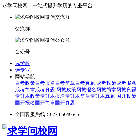
求学问校网：一站式提升学历的专业平台！
交流群
公众号
选学校
选专业
网站导航
自考政策
自考报名
自考简章
自考真题
成考政策
成考报名
成考简章
成考真题
网教政策
网教报名
网教简章
网教真题
专升本政策
专升本报名
专升本简章
专升本真题
国开政策
国开报名
国开简章
国开真题
全国客服热线：027-86646545