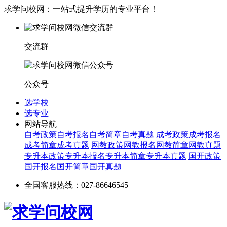
求学问校网：一站式提升学历的专业平台！
交流群
公众号
选学校
选专业
网站导航
自考政策
自考报名
自考简章
自考真题
成考政策
成考报名
成考简章
成考真题
网教政策
网教报名
网教简章
网教真题
专升本政策
专升本报名
专升本简章
专升本真题
国开政策
国开报名
国开简章
国开真题
全国客服热线：027-86646545