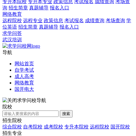
专升本院校
专升本专业
政策信息
考试报名
成绩查询
考场查
询
招生简章
真题辅导
报名入口
网络教育
远程院校
远程专业
政策信息
考试报名
成绩查询
考场查询
学
位英语
招生简章
真题辅导
报名入口
求学问答
武汉培训
导航
网站首页
自学考试
成人高考
网络教育
国开电大
求学问校导航
院校
搜索
招生院校
综合院校
自考院校
成考院校
专升本院校
远程院校
国开院校
招生专业