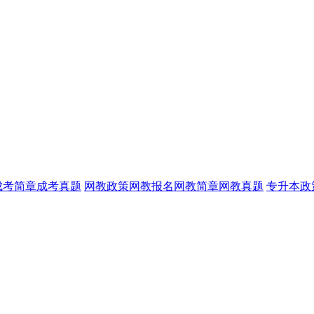
成考简章
成考真题
网教政策
网教报名
网教简章
网教真题
专升本政