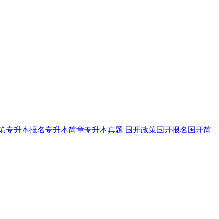
策
专升本报名
专升本简章
专升本真题
国开政策
国开报名
国开简