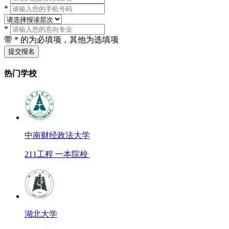
*
*
带 * 的为必填项，其他为选填项
提交报名
热门学校
中南财经政法大学
211工程 一本院校
湖北大学