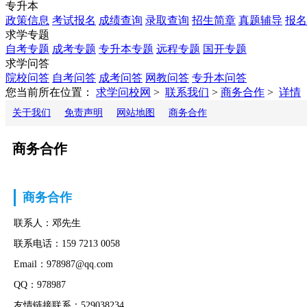
专升本
政策信息
考试报名
成绩查询
录取查询
招生简章
真题辅导
报名
求学专题
自考专题
成考专题
专升本专题
远程专题
国开专题
求学问答
院校问答
自考问答
成考问答
网教问答
专升本问答
您当前所在位置：
求学问校网
>
联系我们
>
商务合作
>
详情
关于我们
免责声明
网站地图
商务合作
商务合作
商务合作
联系人：邓先生
联系电话：159 7213 0058
Email：978987@qq.com
QQ：978987
友情链接联系：529038234