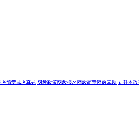
成考简章
成考真题
网教政策
网教报名
网教简章
网教真题
专升本政