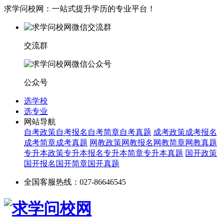
求学问校网：一站式提升学历的专业平台！
交流群
公众号
选学校
选专业
网站导航
自考政策
自考报名
自考简章
自考真题
成考政策
成考报名
成考简章
成考真题
网教政策
网教报名
网教简章
网教真题
专升本政策
专升本报名
专升本简章
专升本真题
国开政策
国开报名
国开简章
国开真题
全国客服热线：027-86646545