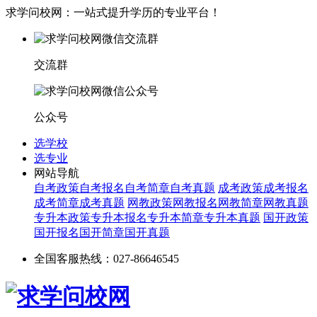
求学问校网：一站式提升学历的专业平台！
交流群
公众号
选学校
选专业
网站导航
自考政策
自考报名
自考简章
自考真题
成考政策
成考报名
成考简章
成考真题
网教政策
网教报名
网教简章
网教真题
专升本政策
专升本报名
专升本简章
专升本真题
国开政策
国开报名
国开简章
国开真题
全国客服热线：027-86646545