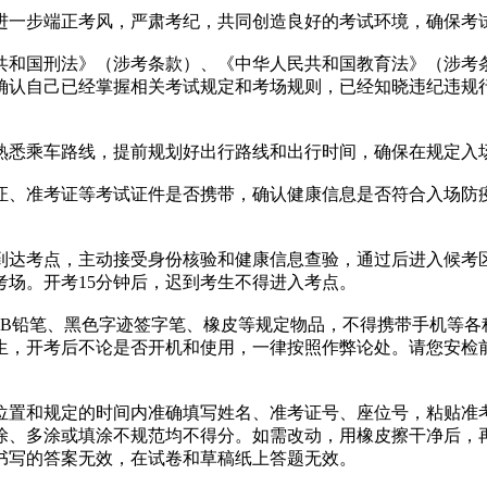
为进一步端正考风，严肃考纪，共同创造良好的考试环境，确保考
国刑法》（涉考条款）、《中华人民共和国教育法》（涉考条
，确认自己已经掌握相关考试规定和考场规则，已经知晓违纪违
悉乘车路线，提前规划好出行路线和出行时间，确保在规定入
、准考证等考试证件是否携带，确认健康信息是否符合入场防疫
达考点，主动接受身份核验和健康信息查验，通过后进入候考区候
考场。开考15分钟后，迟到考生不得进入考点。
铅笔、黑色字迹签字笔、橡皮等规定物品，不得携带手机等各
生，开考后不论是否开机和使用，一律按照作弊论处。请您安检
和规定的时间内准确填写姓名、准考证号、座位号，粘贴准考
涂、多涂或填涂不规范均不得分。如需改动，用橡皮擦干净后，
书写的答案无效，在试卷和草稿纸上答题无效。