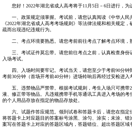
您好！2022年湖北省成人高考将于11月5日－6日进行，
一、政策规定须掌握。考试前，请您认真阅读《中华人民共和
《2022年湖北省成人高考考场规则》等法律法规和相关规定
疏而出现违纪违规行为。
二、考点环境要熟悉。请您考前前往考点了解考点环境，熟
三、考试证件莫忘带。请您前往考点之前，认真检查身份证
入场考试。
四、入场时间要牢记。考试当天，请您至少于考前90分钟到
考前30分钟（首场开考前40分钟）进场铃响后再经过安检进入
五、违禁物品严禁带。根据考试规则，考生入场只可携带2B
液、修正带等物品。凡违规携带手机等通讯工具进入考场的考
的个人用品存放在指定的物品存放处。
六、试题作答应规范。领到试卷和答题卡后，请您在指定位置
将答题卡上对应题目的答案标号涂黑、涂匀、涂实；未涂、错
案写在答题卡上对应的答题区域内，答题错位、超出答题区域