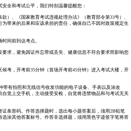
试安全和考试公平，我们特别温馨提醒您：
款）、《国家教育考试违规处理办法》（教育部令第33号）、
规行为带来的后果和应该承担的责任，确保自己不因对政策规定生
场时间前到达考点。
要求，避免因证件忘带或丢失、健康信息不符合要求而影响您
考，开考前35分钟（首场开考前45分钟）进入考试大楼，开
种带有拍照和无线信号收发功能的电子设备、手表以及涂改
前自觉上交手机，主动接受安检，自觉将违禁物品和与考试无关
证条形码。作答选择题时，选出每小题答案后，须用2B铅笔
再选涂其他答案标号。作答非选择题，须用黑色字迹签字笔将答