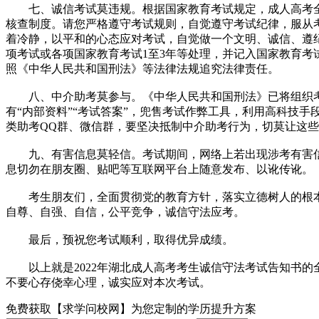
七、诚信考试莫违规。根据国家教育考试规定，成人高考全
核查制度。请您严格遵守考试规则，自觉遵守考试纪律，服从
着冷静，以平和的心态应对考试，自觉做一个文明、诚信、遵
项考试或各项国家教育考试1至3年等处理，并记入国家教育
照《中华人民共和国刑法》等法律法规追究法律责任。
八、中介助考莫参与。《中华人民共和国刑法》已将组织考
有“内部资料”“考试答案”，兜售考试作弊工具，利用高科技
类助考QQ群、微信群，要坚决抵制中介助考行为，切莫让这
九、有害信息莫轻信。考试期间，网络上若出现涉考有害信
息切勿在朋友圈、贴吧等互联网平台上随意发布、以讹传讹。
考生朋友们，全面贯彻党的教育方针，落实立德树人的根本
自尊、自强、自信，公平竞争，诚信守法应考。
最后，预祝您考试顺利，取得优异成绩。
以上就是2022年湖北成人高考考生诚信守法考试告知书的
不要心存侥幸心理，诚实应对本次考试。
免费获取
【求学问校网】
为您定制的
学历提升方案