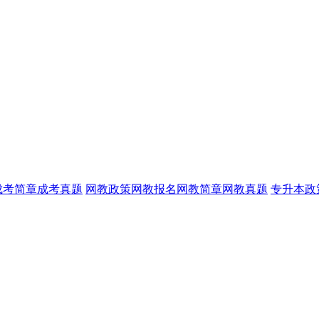
成考简章
成考真题
网教政策
网教报名
网教简章
网教真题
专升本政