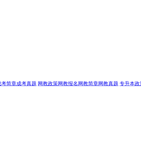
成考简章
成考真题
网教政策
网教报名
网教简章
网教真题
专升本政