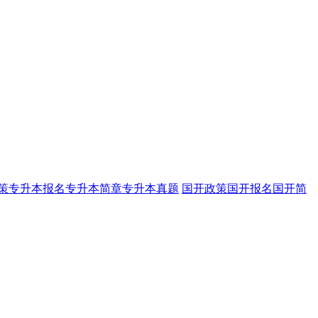
策
专升本报名
专升本简章
专升本真题
国开政策
国开报名
国开简