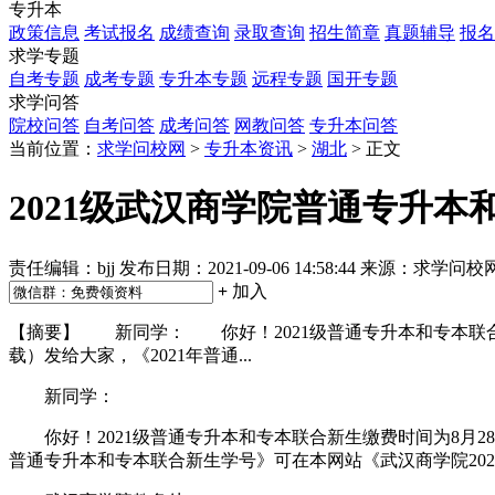
专升本
政策信息
考试报名
成绩查询
录取查询
招生简章
真题辅导
报名
求学专题
自考专题
成考专题
专升本专题
远程专题
国开专题
求学问答
院校问答
自考问答
成考问答
网教问答
专升本问答
当前位置：
求学问校网
>
专升本资讯
>
湖北
> 正文
2021级武汉商学院普通专升
责任编辑：bjj
发布日期：2021-09-06 14:58:44
来源：求学问校
+
加入
【摘要】 新同学： 你好！2021级普通专升本和专本联合新
载）发给大家，《2021年普通...
新同学：
你好！2021级普通专升本和专本联合新生缴费时间为8月28日
普通专升本和专本联合新生学号》可在本网站《武汉商学院20