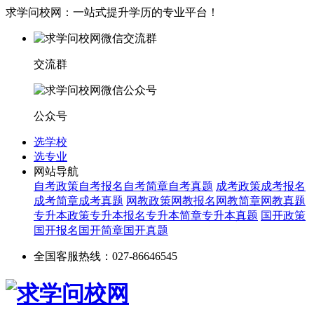
求学问校网：一站式提升学历的专业平台！
交流群
公众号
选学校
选专业
网站导航
自考政策
自考报名
自考简章
自考真题
成考政策
成考报名
成考简章
成考真题
网教政策
网教报名
网教简章
网教真题
专升本政策
专升本报名
专升本简章
专升本真题
国开政策
国开报名
国开简章
国开真题
全国客服热线：027-86646545