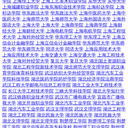
学院
上海理工大学
上海工艺美术职业学院
东华大学
东华大学
上海城建职业学院
上海东海职业技术学院
上海杉达学院
上海
杉达学院
华东政法大学
华东政法大学
上海中医药大学
上海中
医药大学
上海师范大学
上海师范大学
上海外国语大学
上海外
国语大学
上海大学
上海大学
上海商学院
上海商学院
上海财
经大学
上海财经大学
上海电机学院
上海电机学院
上海工程技
术大学
上海对外经贸大学
华东理工大学
华东理工大学
上海立
信会计金融学院
上海立信会计金融学院
华东师范大学
华东师
范大学
华东师范大学
同济大学
同济大学
上海应用技术大学
上海应用技术大学
上海交通大学
上海交通大学
上海工程技术
大学
上海对外经贸大学
复旦大学
复旦大学
湖北国土资源职业
学院
湖北工程学院新技术学院
湖北师范大学文理学院
武汉体
育学院体育科技学院
武汉纺织大学外经贸学院
湖北汽车工业
学院科技学院
湖北医药学院药护学院
湖北经济学院法商学院
武汉工程大学邮电与信息工程学院
湖北工业大学工程技术学
院
长江大学工程技术学院
三峡大学科技学院
湖北大学知行学
院
武汉铁路职业技术学院
武汉市广播电视大学
宜昌市广播电
视大学
湖北开放职业学院
湖北汽车工业学院
湖北汽车工业学
院
湖北汽车工业学院
武汉文理学院
武汉文理学院
湖北工程学
院
湖北工程学院
湖北民族大学
湖北民族大学
湖北民族大学
湖北文理学院
湖北文理学院
荆楚理工学院
荆楚理工学院
荆楚
理工学院
湖北中医药高等专科学校
荆州理工职业学院
荆州理