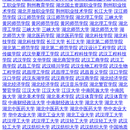
工职业学院
荆州教育学院
湖北国土资源职业学院
荆州职业技
术学院
湖北开放职业学院
荆州职业技术学院
长江大学
汉江师
范学院
汉江师范学院
汉江师范学院
湖北理工学院
三峡大学
黄冈师范学院
黄冈师范学院
黄冈师范学院
湖北理工学院
湖北
理工学院
三峡大学
三峡大学
湖北师范大学
湖北师范大学
湖
北师范大学
湖北医药学院
湖北医药学院
湖北科技学院
湖北科
技学院
湖北科技学院
长江大学
长江大学
湖北第二师范学院
湖北第二师范学院
湖北第二师范学院
武汉设计工程学院
武汉
传媒学院
武汉华夏理工学院
武汉工程科技学院
武汉工程科技
学院
武汉学院
文华学院
湖北商贸学院
武汉工商学院
武汉工
商学院
武昌工学院
武汉晴川学院
武汉生物工程学院
武汉生物
工程学院
武昌理工学院
武昌理工学院
武昌首义学院
汉口学院
汉口学院
武汉东湖学院
武汉商学院
武汉商学院
湖北经济学院
湖北经济学院
湖北经济学院
武汉音乐学院
湖北警官学院
湖北
警官学院
江汉大学
江汉大学
江汉大学
中南民族大学
中南民
族大学
湖北美术学院
湖北美术学院
武汉体育学院
武汉体育学
院
中南财经政法大学
中南财经政法大学
湖北大学
湖北大学
湖北中医药大学
湖北中医药大学
湖北中医药大学
华中农业大
学
华中农业大学
湖北工业大学
湖北工业大学
武汉理工大学
武汉理工大学
武汉理工大学
武汉轻工大学
武汉轻工大学
武汉
轻工大学
武汉纺织大学
武汉纺织大学
武汉纺织大学
中国地质