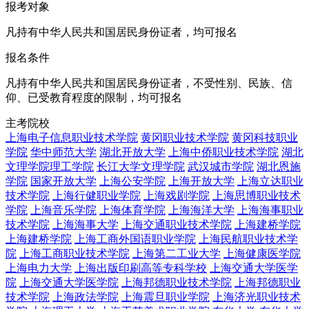
报考对象
凡持有中华人民共和国居民身份证者，均可报名
报名条件
凡持有中华人民共和国居民身份证者，不受性别、民族、信
仰、已受教育程度的限制，均可报名
主考院校
上海电子信息职业技术学院
黄冈职业技术学院
黄冈科技职业
学院
华中师范大学
湖北开放大学
上海中侨职业技术学院
湖北
文理学院理工学院
长江大学文理学院
武汉城市学院
湖北恩施
学院
国家开放大学
上海公安学院
上海开放大学
上海立达职业
技术学院
上海行健职业学院
上海戏剧学院
上海思博职业技术
学院
上海音乐学院
上海体育学院
上海海洋大学
上海海事职业
技术学院
上海海事大学
上海交通职业技术学院
上海建桥学院
上海建桥学院
上海工商外国语职业学院
上海民航职业技术学
院
上海工商职业技术学院
上海第二工业大学
上海健康医学院
上海电力大学
上海出版印刷高等专科学校
上海交通大学医学
院
上海交通大学医学院
上海邦德职业技术学院
上海邦德职业
技术学院
上海政法学院
上海震旦职业学院
上海济光职业技术