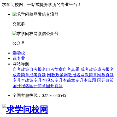
求学问校网：一站式提升学历的专业平台！
交流群
公众号
选学校
选专业
网站导航
自考政策
自考报名
自考简章
自考真题
成考政策
成考报名
成考简章
成考真题
网教政策
网教报名
网教简章
网教真题
专升本政策
专升本报名
专升本简章
专升本真题
国开政策
国开报名
国开简章
国开真题
全国客服热线：027-86646545