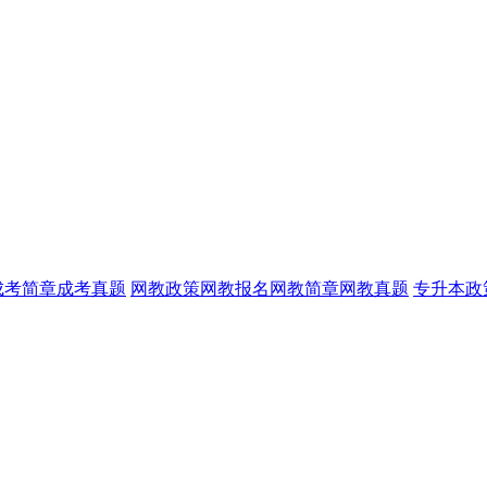
成考简章
成考真题
网教政策
网教报名
网教简章
网教真题
专升本政