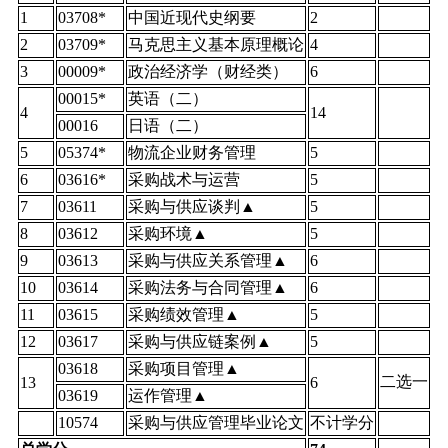
1
03708*
中国近现代史纲要
2
2
03709*
马克思主义基本原理概论
4
3
00009*
政治经济学（财经类）
6
00015*
英语（二）
4
14
00016
日语（二）
5
05374*
物流企业财务管理
5
6
03616*
采购战术与运营
5
7
03611
采购与供应谈判▲
5
8
03612
采购环境▲
5
9
03613
采购与供应关系管理▲
6
10
03614
采购法务与合同管理▲
6
11
03615
采购绩效管理▲
5
12
03617
采购与供应链案例▲
5
03618
采购项目管理▲
二选一
13
6
03619
运作管理▲
10574
采购与供应管理毕业论文
不计学分