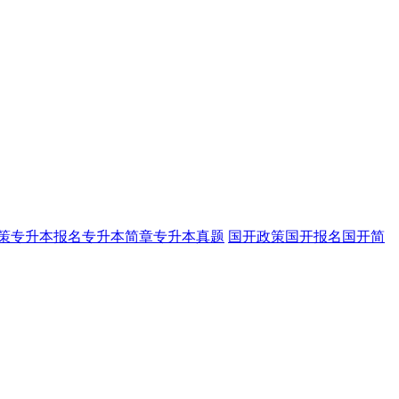
策
专升本报名
专升本简章
专升本真题
国开政策
国开报名
国开简