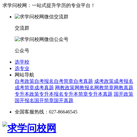
求学问校网：一站式提升学历的专业平台！
交流群
公众号
选学校
选专业
网站导航
自考政策
自考报名
自考简章
自考真题
成考政策
成考报名
成考简章
成考真题
网教政策
网教报名
网教简章
网教真题
专升本政策
专升本报名
专升本简章
专升本真题
国开政策
国开报名
国开简章
国开真题
全国客服热线：027-86646545