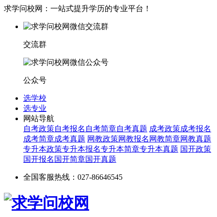
求学问校网：一站式提升学历的专业平台！
交流群
公众号
选学校
选专业
网站导航
自考政策
自考报名
自考简章
自考真题
成考政策
成考报名
成考简章
成考真题
网教政策
网教报名
网教简章
网教真题
专升本政策
专升本报名
专升本简章
专升本真题
国开政策
国开报名
国开简章
国开真题
全国客服热线：027-86646545