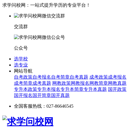
求学问校网：一站式提升学历的专业平台！
交流群
公众号
选学校
选专业
网站导航
自考政策
自考报名
自考简章
自考真题
成考政策
成考报名
成考简章
成考真题
网教政策
网教报名
网教简章
网教真题
专升本政策
专升本报名
专升本简章
专升本真题
国开政策
国开报名
国开简章
国开真题
全国客服热线：027-86646545