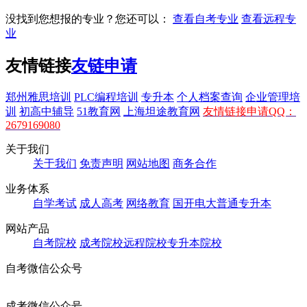
没找到您想报的专业？您还可以：
查看自考专业
查看远程专
业
友情链接
友链申请
郑州雅思培训
PLC编程培训
专升本
个人档案查询
企业管理培
训
初高中辅导
51教育网
上海坦途教育网
友情链接申请QQ：
2679169080
关于我们
关于我们
免责声明
网站地图
商务合作
业务体系
自学考试
成人高考
网络教育
国开电大
普通专升本
网站产品
自考院校
成考院校
远程院校
专升本院校
自考微信公众号
成考微信公众号