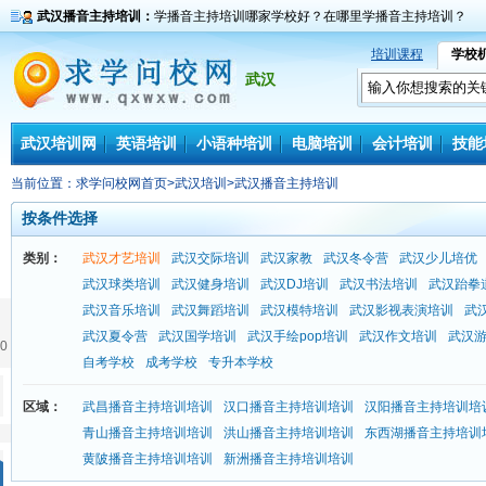
武汉播音主持培训：
学播音主持培训哪家学校好？在哪里学播音主持培训？
培训课程
学校
武汉
武汉培训网
英语培训
小语种培训
电脑培训
会计培训
技能
当前位置：
求学问校网首页
>
武汉培训
>
武汉播音主持培训
按条件选择
类别：
武汉才艺培训
武汉交际培训
武汉家教
武汉冬令营
武汉少儿培优
武汉球类培训
武汉健身培训
武汉DJ培训
武汉书法培训
武汉跆拳
武汉音乐培训
武汉舞蹈培训
武汉模特培训
武汉影视表演培训
武
武汉夏令营
武汉国学培训
武汉手绘pop培训
武汉作文培训
武汉
0
自考学校
成考学校
专升本学校
区域：
武昌播音主持培训培训
汉口播音主持培训培训
汉阳播音主持培训培
青山播音主持培训培训
洪山播音主持培训培训
东西湖播音主持培训
黄陂播音主持培训培训
新洲播音主持培训培训