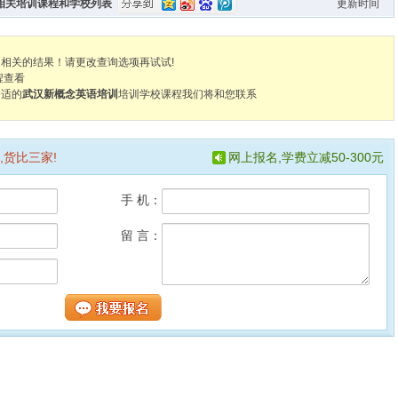
训相关培训课程和学校列表
更新时间
训相关的结果！请更改查询选项再试试!
程查看
合适的
武汉新概念英语培训
培训学校课程我们将和您联系
,货比三家!
网上报名,学费立减50-300元
手 机：
留 言：