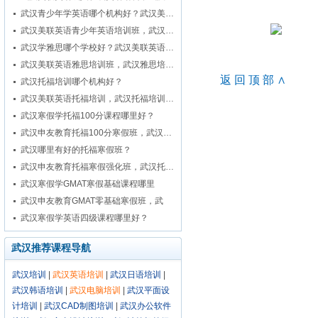
网上报名
武汉青少年学英语哪个机构好？武汉美…
武汉美联英语青少年英语培训班，武汉…
武汉学雅思哪个学校好？武汉美联英语…
武汉美联英语雅思培训班，武汉雅思培…
返回顶部∧
武汉托福培训哪个机构好？
武汉美联英语托福培训，武汉托福培训…
武汉寒假学托福100分课程哪里好？
武汉申友教育托福100分寒假班，武汉…
武汉哪里有好的托福寒假班？
武汉申友教育托福寒假强化班，武汉托…
武汉寒假学GMAT寒假基础课程哪里
好？…
武汉申友教育GMAT零基础寒假班，武
汉…
武汉寒假学英语四级课程哪里好？
武汉推荐课程导航
武汉培训
|
武汉英语培训
|
武汉日语培训
|
武汉韩语培训
|
武汉电脑培训
|
武汉平面设
计培训
|
武汉CAD制图培训
|
武汉办公软件