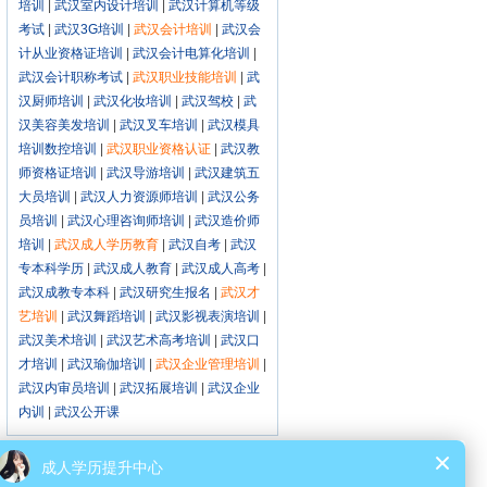
培训
|
武汉室内设计培训
|
武汉计算机等级
考试
|
武汉3G培训
|
武汉会计培训
|
武汉会
计从业资格证培训
|
武汉会计电算化培训
|
武汉会计职称考试
|
武汉职业技能培训
|
武
汉厨师培训
|
武汉化妆培训
|
武汉驾校
|
武
汉美容美发培训
|
武汉叉车培训
|
武汉模具
培训数控培训
|
武汉职业资格认证
|
武汉教
师资格证培训
|
武汉导游培训
|
武汉建筑五
大员培训
|
武汉人力资源师培训
|
武汉公务
员培训
|
武汉心理咨询师培训
|
武汉造价师
培训
|
武汉成人学历教育
|
武汉自考
|
武汉
专本科学历
|
武汉成人教育
|
武汉成人高考
|
武汉成教专本科
|
武汉研究生报名
|
武汉才
艺培训
|
武汉舞蹈培训
|
武汉影视表演培训
|
武汉美术培训
|
武汉艺术高考培训
|
武汉口
才培训
|
武汉瑜伽培训
|
武汉企业管理培训
|
武汉内审员培训
|
武汉拓展培训
|
武汉企业
内训
|
武汉公开课
武汉新概念英语培训VIP培训机构