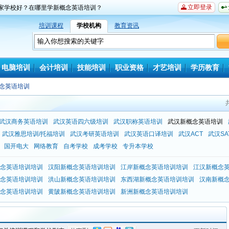
立即登录
家学校好？在哪里学新概念英语培训？
培训课程
学校机构
教育资讯
电脑培训
会计培训
技能培训
职业资格
才艺培训
学历教育
念英语培训
武汉商务英语培训
武汉英语四六级培训
武汉职称英语培训
武汉新概念英语培训
武汉雅思培训/托福培训
武汉考研英语培训
武汉英语口译培训
武汉ACT
武汉SA
国开电大
网络教育
自考学校
成考学校
专升本学校
念英语培训培训
汉阳新概念英语培训培训
江岸新概念英语培训培训
江汉新概念
念英语培训培训
洪山新概念英语培训培训
东西湖新概念英语培训培训
汉南新概
念英语培训培训
黄陂新概念英语培训培训
新洲新概念英语培训培训