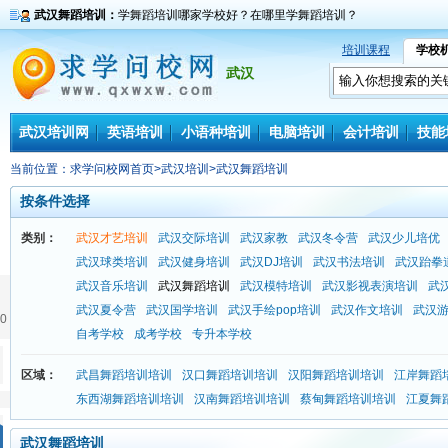
武汉舞蹈培训：
学舞蹈培训哪家学校好？在哪里学舞蹈培训？
培训课程
学校
武汉
武汉培训网
英语培训
小语种培训
电脑培训
会计培训
技能
当前位置：
求学问校网首页
>
武汉培训
>
武汉舞蹈培训
按条件选择
类别：
武汉才艺培训
武汉交际培训
武汉家教
武汉冬令营
武汉少儿培优
武汉球类培训
武汉健身培训
武汉DJ培训
武汉书法培训
武汉跆拳
武汉音乐培训
武汉舞蹈培训
武汉模特培训
武汉影视表演培训
武
武汉夏令营
武汉国学培训
武汉手绘pop培训
武汉作文培训
武汉
0
自考学校
成考学校
专升本学校
区域：
武昌舞蹈培训培训
汉口舞蹈培训培训
汉阳舞蹈培训培训
江岸舞蹈
东西湖舞蹈培训培训
汉南舞蹈培训培训
蔡甸舞蹈培训培训
江夏舞
武汉舞蹈培训