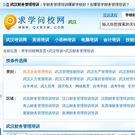
武汉财务管理培训：
学财务管理培训哪家学校好？在哪里学财务管理培训？
培训课程
学校
武汉
武汉培训网
英语培训
小语种培训
电脑培训
会计培训
技能
当前位置：
求学问校网首页
>
武汉培训
>
武汉财务管理培训
按条件选择
类别：
武汉企业管理培训
武汉管理技能培训
武汉生产管理培训
武汉营销
武汉人力资源培训
武汉工商管理培训
武汉项目管理培训
武汉经营
自学考试
成人高考
国开电大
网络教育
自考学校
成考学校
专升
0
区域：
武昌财务管理培训培训
汉口财务管理培训培训
汉阳财务管理培训培
青山财务管理培训培训
洪山财务管理培训培训
东西湖财务管理培训
黄陂财务管理培训培训
新洲财务管理培训培训
武汉财务管理培训