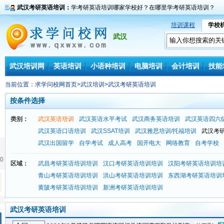
武汉考研英语培训：
学考研英语培训哪家学校好？在哪里学考研英语培训？
培训课程
学校
武汉
武汉培训网
英语培训
小语种培训
电脑培训
会计培训
技能
当前位置：
求学问校网首页
>
武汉培训
>
武汉考研英语培训
按条件选择
类别：
武汉英语培训
武汉英语水平考试
武汉商务英语培训
武汉英语四六
武汉英语口语培训
武汉SSAT培训
武汉雅思培训/托福培训
武汉考
武汉出国留学
自学考试
成人高考
国开电大
网络教育
自考学校
0
区域：
武昌考研英语培训培训
汉口考研英语培训培训
汉阳考研英语培训培
青山考研英语培训培训
洪山考研英语培训培训
东西湖考研英语培训
黄陂考研英语培训培训
新洲考研英语培训培训
武汉考研英语培训