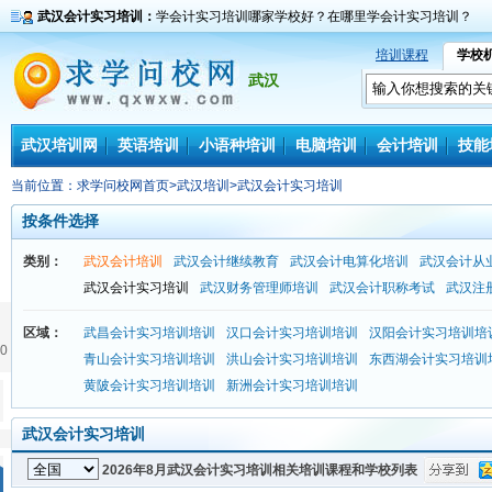
武汉会计实习培训：
学会计实习培训哪家学校好？在哪里学会计实习培训？
培训课程
学校
武汉
武汉培训网
英语培训
小语种培训
电脑培训
会计培训
技能
当前位置：
求学问校网首页
>
武汉培训
>
武汉会计实习培训
按条件选择
类别：
武汉会计培训
武汉会计继续教育
武汉会计电算化培训
武汉会计从
武汉会计实习培训
武汉财务管理师培训
武汉会计职称考试
武汉注
区域：
武昌会计实习培训培训
汉口会计实习培训培训
汉阳会计实习培训培
0
青山会计实习培训培训
洪山会计实习培训培训
东西湖会计实习培训
黄陂会计实习培训培训
新洲会计实习培训培训
武汉会计实习培训
2026年8月武汉会计实习培训相关培训课程和学校列表