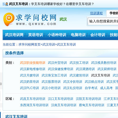
武汉叉车培训：
学叉车培训哪家学校好？在哪里学叉车培训？
培训课程
学校
武汉
武汉培训网
英语培训
小语种培训
电脑培训
会计培训
技能
当前位置：
求学问校网首页
>
武汉培训
>
武汉叉车培训
按条件选择
类别：
武汉职业技能培训
武汉外贸培训
武汉技工培训
武汉模具数控培训
武汉家电维修培训
武汉保健按摩培训
武汉调酒培训
武汉厨师培训
武汉月嫂培训
武汉珠宝加工培训
武汉建筑培训
武汉叉车培训
武
武汉奶茶培训
武汉股票培训
武汉冷饮培训
武汉糕点培训
武汉买
0
武汉PLC培训
武汉小吃培训
武汉礼仪培训
自学考试
成人高考
区域：
武昌叉车培训培训
汉口叉车培训培训
汉阳叉车培训培训
江岸叉车
东西湖叉车培训培训
汉南叉车培训培训
蔡甸叉车培训培训
江夏叉
武汉叉车培训