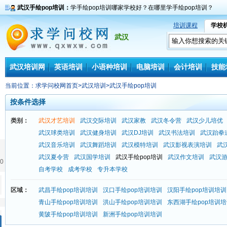
武汉手绘pop培训：
学手绘pop培训哪家学校好？在哪里学手绘pop培训？
培训课程
学校
武汉
武汉培训网
英语培训
小语种培训
电脑培训
会计培训
技能
当前位置：
求学问校网首页
>
武汉培训
>
武汉手绘pop培训
按条件选择
类别：
武汉才艺培训
武汉交际培训
武汉家教
武汉冬令营
武汉少儿培优
武汉球类培训
武汉健身培训
武汉DJ培训
武汉书法培训
武汉跆拳
武汉音乐培训
武汉舞蹈培训
武汉模特培训
武汉影视表演培训
武
武汉夏令营
武汉国学培训
武汉手绘pop培训
武汉作文培训
武汉
0
自考学校
成考学校
专升本学校
区域：
武昌手绘pop培训培训
汉口手绘pop培训培训
汉阳手绘pop培训培训
青山手绘pop培训培训
洪山手绘pop培训培训
东西湖手绘pop培训
黄陂手绘pop培训培训
新洲手绘pop培训培训